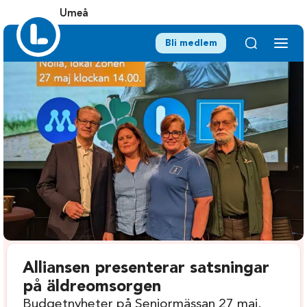
Umeå
Bli medlem
Alliansen presenterar satsningar
på äldreomsorgen
Budgetnyheter på Seniormässan 27 maj.