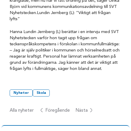
krånglade, men nu har vi fått ordning på det, säger Ulrika
Björn vid kommunens kommunikationsavdelning till SVT
Nyhetstecken.Lundin Jernberg (L): ”Viktigt att frågan
lyfts”
Hanna Lundin Jernberg (L) berättar i en intervju med SVT
Nyhetstecken varför hon tagit upp frågan om
teckenspråkskompetens i förskolan i kommunfullmäktige:
– Jag är själv politiker i kommunen och hörselnedsatt och
reagerar kraftigt. Personal har lämnat verksamheten på
grund av förändringarna. Jag känner att det är viktigt att
frågan lyfts i fullmäktige, säger hon bland annat.
Nyheter
Skola
Alla nyheter
Föregående
Nästa