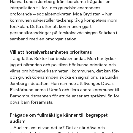
Hanna Lundin Jernberg från liberalerna frågade i en
interpellation till för- och grundskolenämndens
ordförande – socialdemokraten Moa Brydsten – hur
kommunen säkerställer teckenspråkig kompetens inom
förskolan. Detta efter att kommunen gjort
personalförändringar på förskoleavdelningen Snäckan i
samband med en omorganisation.
Vill att hörselverksamheten prioriteras
– Jag fattar. Rektor har beslutsmandat. Men här tycker
jag att nämnden och politiken bör kunna prioritera och
värna om hörselverksamheten i kommunen, det kan för-
och grundskolenämnden skicka en signal om, sa Lundin
Jernberg i debatten. Hon nämnde att Sveriges Dövas
Riksförbund anmält Umeå och flera andra kommuner till
Barnombudsmannen för att de anser att språkmiljön för
döva barn försämrats.
Frågade om fullmäktige känner till begreppet
audism
– Audism, vet ni vad det är? Det är när döva och