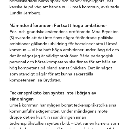
hörselskadade barns språk och behov osynliggörs, det
kanske är på väg att hända nu i Umeå kommun, avslutade
Lundin Jernberg.
Nämndordföranden: Fortsatt höga ambitioner
För- och grundskolenämndens ordförande Moa Brydsten
(S) svarade att det inte finns några förändrade politiska
ambitioner gällande utbildning för hörselnedsatta i Umeå
kommun. – Vi har haft höga ambitioner under lång tid och
det är något jag är väldigt stolt över. Både pedagogisk
personal och hörselkompetens ska finnas för att hålla en
hög kompetens på bland annat Snäckan. Det är något
som ständigt pågår för att kunna säkerställa
kompetensen, sa Brydsten.
Teckenspråkstolken syntes inte i början av
sändningen
Umeå kommun har nyligen börjat teckenspråkstolka sina
kommunfullmäktigemöten. Under måndagens möte
dröjde det en kvart in i sändningen innan
teckenspråkstolken syntes i bild. – Det var en kamera som