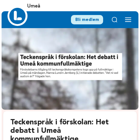
Umeå
Bli medlem
Teckenspråk i förskolan: Het
debatt i Umeå
kommunfullmäktige