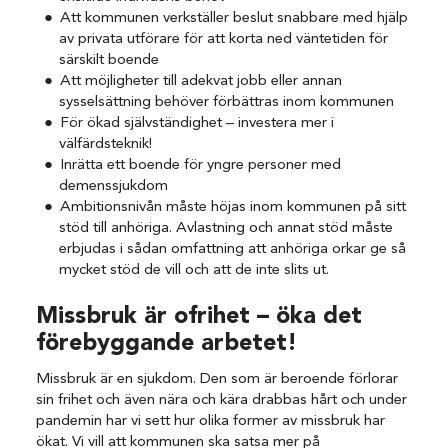
Att kommunen verkställer beslut snabbare med hjälp
av privata utförare för att korta ned väntetiden för
särskilt boende
Att möjligheter till adekvat jobb eller annan
sysselsättning behöver förbättras inom kommunen
För ökad självständighet – investera mer i
välfärdsteknik!
Inrätta ett boende för yngre personer med
demenssjukdom
Ambitionsnivån måste höjas inom kommunen på sitt
stöd till anhöriga. Avlastning och annat stöd måste
erbjudas i sådan omfattning att anhöriga orkar ge så
mycket stöd de vill och att de inte slits ut.
Missbruk är ofrihet – öka det
förebyggande arbetet!
Missbruk är en sjukdom. Den som är beroende förlorar
sin frihet och även nära och kära drabbas hårt och under
pandemin har vi sett hur olika former av missbruk har
ökat. Vi vill att kommunen ska satsa mer på