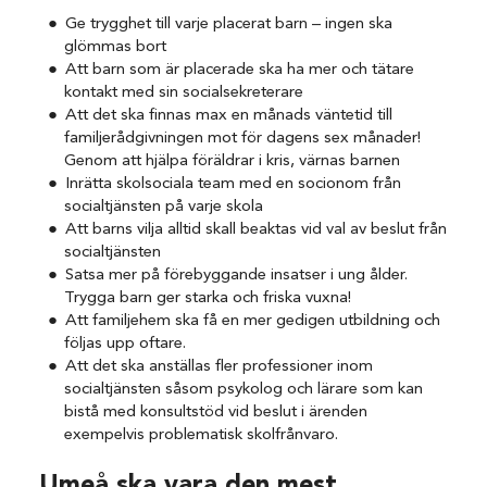
Ge trygghet till varje placerat barn – ingen ska
glömmas bort
Att barn som är placerade ska ha mer och tätare
kontakt med sin socialsekreterare
Att det ska finnas max en månads väntetid till
familjerådgivningen mot för dagens sex månader!
Genom att hjälpa föräldrar i kris, värnas barnen
Inrätta skolsociala team med en socionom från
socialtjänsten på varje skola
Att barns vilja alltid skall beaktas vid val av beslut från
socialtjänsten
Satsa mer på förebyggande insatser i ung ålder.
Trygga barn ger starka och friska vuxna!
Att familjehem ska få en mer gedigen utbildning och
följas upp oftare.
Att det ska anställas fler professioner inom
socialtjänsten såsom psykolog och lärare som kan
bistå med konsultstöd vid beslut i ärenden
exempelvis problematisk skolfrånvaro.
Umeå ska vara den mest