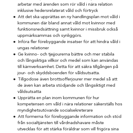
arbetar med ärenden som rör våld i nära relation
inklusive hedersrelaterat våld och förtryck
Att det ska upprättas en ny handlingsplan mot våld i
kommunen där bland annat våld mot kvinnor med
funktionsnedsättning samt kvinnor i missbruk också
uppmärksammas och synliggörs.
Införa fler förebyggande insatser för att hindra våld i
ungas relationer
Ge kvinno- och tjejjourerna bättre och mer stabila
och långsiktiga villkor och medel som kan användas
till kärnverksamhet. Detta för att säkra tillgången på
jour- och skyddsboenden för våldsutsatta.
Tillgodose även brottsofferjourer mer medel så att
de även kan arbeta stödjande och långsiktigt med
våldsutsatta
Upprätta en plan inom kommunen för hur
kompetensen om våld i nära relationer säkerställs hos
myndighetsutövande socialsekreterare
Att formerna för förebyggande information och stöd
från socialtjänsten till vårdnadshavare måste
utvecklas för att stärka föräldrar som vill frigöra sina