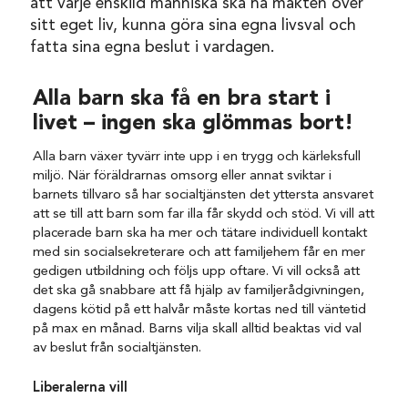
att varje enskild människa ska ha makten över
sitt eget liv, kunna göra sina egna livsval och
fatta sina egna beslut i vardagen.
Alla barn ska få en bra start i
livet – ingen ska glömmas bort!
Alla barn växer tyvärr inte upp i en trygg och kärleksfull
miljö. När föräldrarnas omsorg eller annat sviktar i
barnets tillvaro så har socialtjänsten det yttersta ansvaret
att se till att barn som far illa får skydd och stöd. Vi vill att
placerade barn ska ha mer och tätare individuell kontakt
med sin socialsekreterare och att familjehem får en mer
gedigen utbildning och följs upp oftare. Vi vill också att
det ska gå snabbare att få hjälp av familjerådgivningen,
dagens kötid på ett halvår måste kortas ned till väntetid
på max en månad. Barns vilja skall alltid beaktas vid val
av beslut från socialtjänsten.
Liberalerna vill