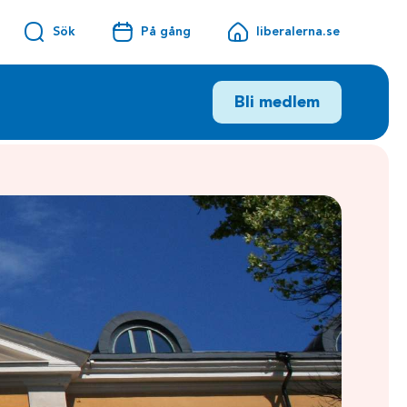
Sök
På gång
liberalerna.se
Bli medlem