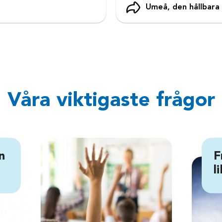
Umeå, den hållbara
Våra viktigaste frågor
n
F
l