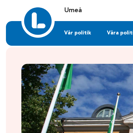
Sök på umea.liberalerna.se
Umeå
Vår politik
Våra polit