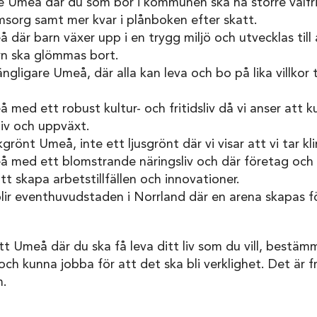
iare Umeå där du som bor i kommunen ska ha större valfri
msorg samt mer kvar i plånboken efter skatt.
eå där barn växer upp i en trygg miljö och utvecklas till 
rn ska glömmas bort.
lgängligare Umeå, där alla kan leva och bo på lika villkor 
å med ett robust kultur- och fritidsliv då vi anser att k
liv och uppväxt.
kgrönt Umeå, inte ett ljusgrönt där vi visar att vi tar k
meå med ett blomstrande näringsliv och där företag och
tt skapa arbetstillfällen och innovationer.
 blir eventhuvudstaden i Norrland där en arena skapas f
 Umeå där du ska få leva ditt liv som du vill, bestämma
h kunna jobba för att det ska bli verklighet. Det är fr
m.