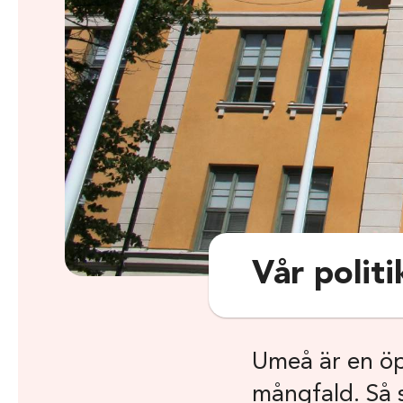
Vår politi
Umeå är en ö
mångfald. Så 