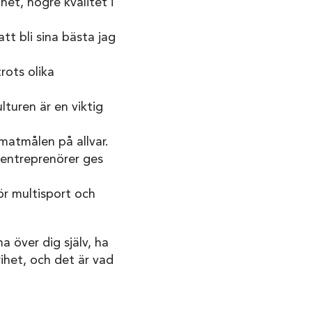
het, högre kvalitet i
att bli sina bästa jag
trots olika
ulturen är en viktig
limatmålen på allvar.
 entreprenörer ges
ör multisport och
 över dig själv, ha
ihet, och det är vad