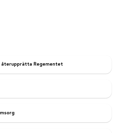
– återupprätta Regementet
eomsorg