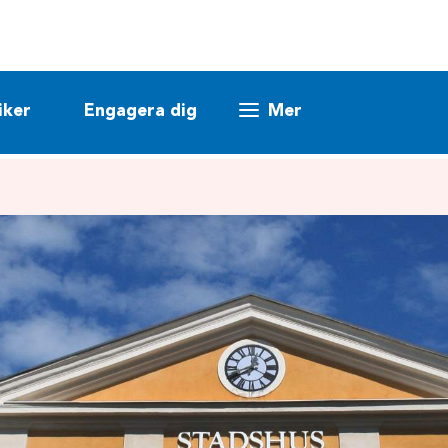
iker
Engagera dig
Mer